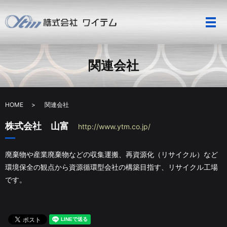
メ
関連会社
HOME
関連会社
株式会社 山富
http://www.ytm.co.jp/
廃棄物や産業廃棄物などの収集運搬、再資源化（リサイクル）など
環境保全の観点から資源循環型会社の構築目指す、リサイクル工場
です。